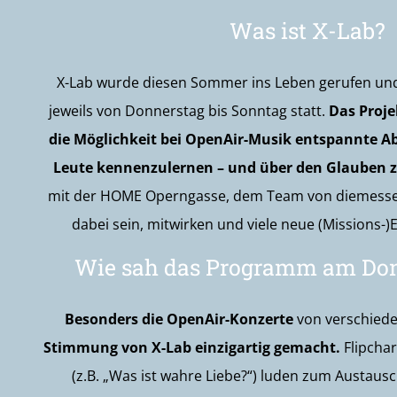
Was ist X-Lab?
X-Lab wurde diesen Sommer ins Leben gerufen und 
jeweils von Donnerstag bis Sonntag statt.
Das Proj
die Möglichkeit bei OpenAir-Musik entspannte A
Leute kennenzulernen – und über den Glauben 
mit der HOME Operngasse, dem Team von diemesse 
dabei sein, mitwirken und viele neue (Missions
Wie sah das Programm am Do
Besonders die OpenAir-Konzerte
von verschiede
Stimmung von X-Lab einzigartig gemacht.
Flipcha
(z.B. „Was ist wahre Liebe?“) luden zum Austau