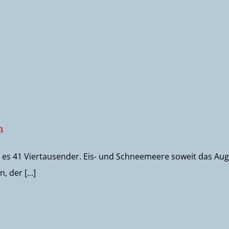
h
 gibt es 41 Viertausender. Eis- und Schneemeere soweit das A
, der [...]