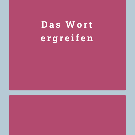
authentische Kommunikation gefördert ohne
Unehrlichkeit? Wie ist das in der Gesellschaft?
Das Wort
Wann schaffst du zu sagen, was dir am
Herzen liegt? Wie funktioniert Beziehung zu
ergreifen
Medien (nicht nur katholisch)? Und wer
spricht in den Medien im Namen der
christlichen Gemeinschaft? Wie wird die
Person ausgewählt?
Wir können nur gemeinsam „gehen“, wenn
wir auch gemeinsam auf das Wort Gottes
hören und auf die Eucharistie bauen. In wie