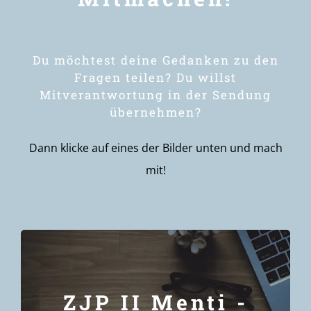
Du möchtest deine Gedanken zu den
Fragen teilen? Du willst
Mitverantwortung in der Sendung
übernehmen?
Dann klicke auf eines der Bilder unten und mach
mit!
Klicke
hier
um teilzunehmen!
ZJP II Menti -
Gedanken zu den Fragen teilen kannst!