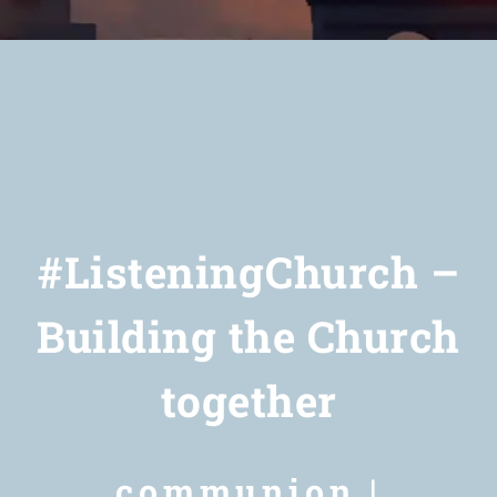
Newsletter
#ListeningChurch –
Building the Church
together
communion |