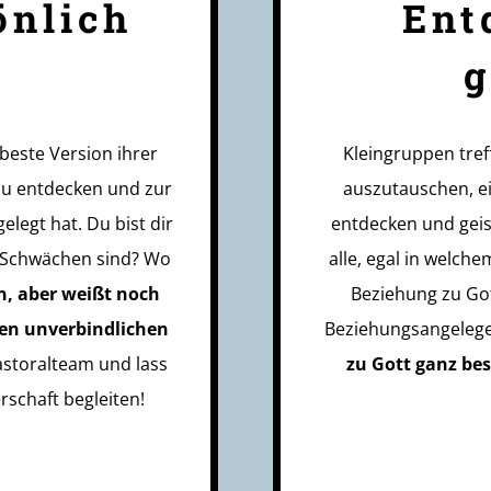
önlich
Ent
beste Version ihrer
Kleingruppen tref
 zu entdecken und zur
auszutauschen, ei
elegt hat. Du bist dir
entdecken und geis
d Schwächen sind? Wo
alle, egal in welch
n, aber weißt noch
Beziehung zu Got
nen unverbindlichen
Beziehungsangelegen
astoralteam und lass
zu Gott ganz be
rschaft begleiten!