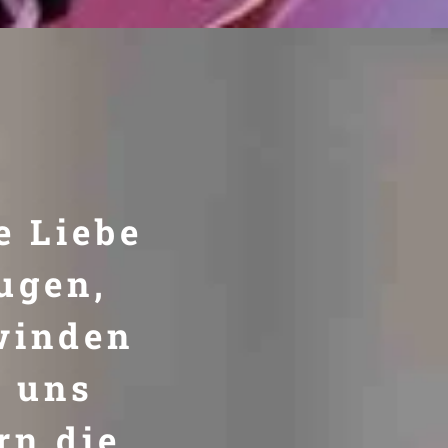
e Liebe
ugen,
winden
r uns
rn die