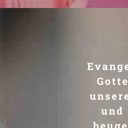
Evange
Gott
unser
und 
beuge