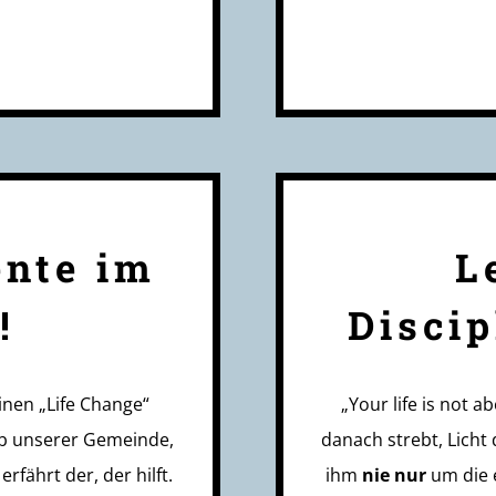
ente im
L
!
Disci
inen „Life Change“
„Your life is not a
alb unserer Gemeinde,
danach strebt, Licht 
rfährt der, der hilft.
ihm
nie nur
um die e