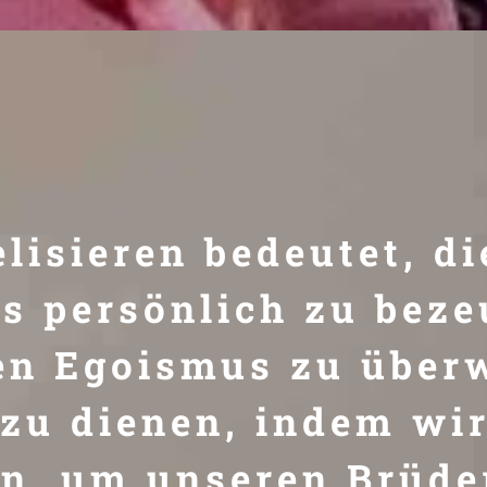
lisieren bedeutet, di
es persönlich zu beze
en Egoismus zu über
zu dienen, indem wi
n, um unseren Brüde