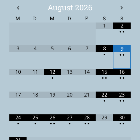
August
2026
M
D
M
D
F
S
S
1
2
•
•
3
4
5
6
7
8
9
•
•
•
10
11
12
13
14
15
16
•
•
•
•
•
17
18
19
20
21
22
23
•
•
•
24
25
26
27
28
29
30
•
•
•
•
•
•
•
•
•